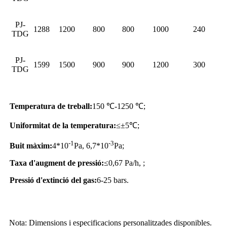
PJ-
1288
1200
800
800
1000
240
TDG
PJ-
1599
1500
900
900
1200
300
TDG
Temperatura de treball:
150 ℃-1250 ℃;
Uniformitat de la temperatura:
≤±5℃;
-1
-3
Buit màxim:
4*10
Pa, 6,7*10
Pa;
Taxa d'augment de pressió:
≤0,67 Pa/h, ;
Pressió d'extinció del gas:
6-25 bars.
Nota: Dimensions i especificacions personalitzades disponibles.