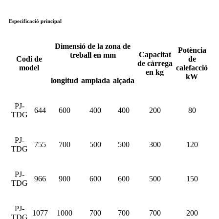
Especificació principal
Dimensió de la zona de
Potència
Capacitat
treball en mm
Codi de
de
de càrrega
model
calefacció
en kg
kW
longitud
amplada
alçada
PJ-
644
600
400
400
200
80
TDG
PJ-
755
700
500
500
300
120
TDG
PJ-
966
900
600
600
500
150
TDG
PJ-
1077
1000
700
700
700
200
TDG