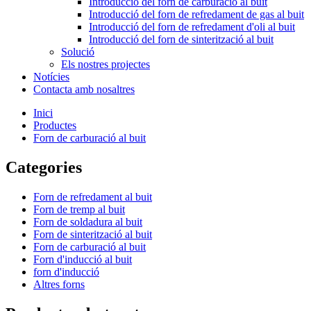
Introducció del forn de carburació al buit
Introducció del forn de refredament de gas al buit
Introducció del forn de refredament d'oli al buit
Introducció del forn de sinterització al buit
Solució
Els nostres projectes
Notícies
Contacta amb nosaltres
Inici
Productes
Forn de carburació al buit
Categories
Forn de refredament al buit
Forn de tremp al buit
Forn de soldadura al buit
Forn de sinterització al buit
Forn de carburació al buit
Forn d'inducció al buit
forn d'inducció
Altres forns