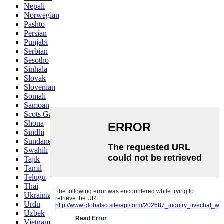
Nepali
Norwegian
Pashto
Persian
Punjabi
Serbian
Sesotho
Sinhala
Slovak
Slovenian
Somali
Samoan
Scots Gaelic
Shona
Sindhi
Sundanese
Swahili
Tajik
Tamil
Telugu
Thai
Ukrainian
Urdu
Uzbek
Vietnamese