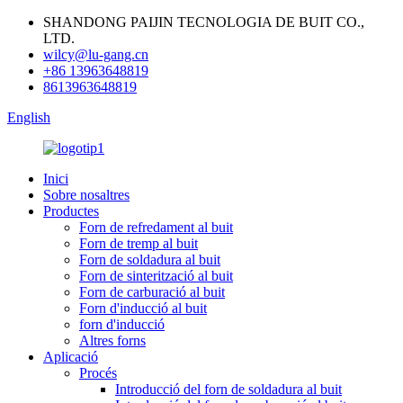
SHANDONG PAIJIN TECNOLOGIA DE BUIT CO.,
LTD.
wilcy@lu-gang.cn
+86 13963648819
8613963648819
English
Inici
Sobre nosaltres
Productes
Forn de refredament al buit
Forn de tremp al buit
Forn de soldadura al buit
Forn de sinterització al buit
Forn de carburació al buit
Forn d'inducció al buit
forn d'inducció
Altres forns
Aplicació
Procés
Introducció del forn de soldadura al buit