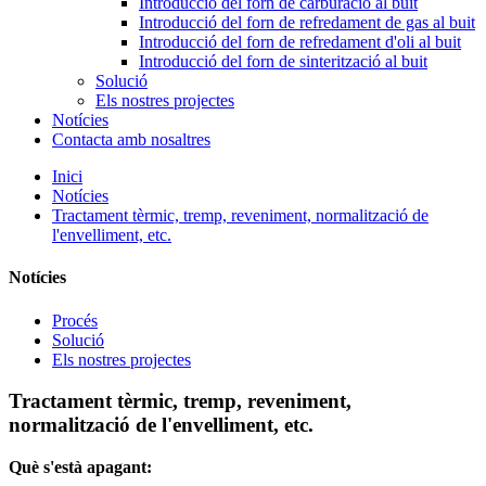
Introducció del forn de carburació al buit
Introducció del forn de refredament de gas al buit
Introducció del forn de refredament d'oli al buit
Introducció del forn de sinterització al buit
Solució
Els nostres projectes
Notícies
Contacta amb nosaltres
Inici
Notícies
Tractament tèrmic, tremp, reveniment, normalització de
l'envelliment, etc.
Notícies
Procés
Solució
Els nostres projectes
Tractament tèrmic, tremp, reveniment,
normalització de l'envelliment, etc.
Què s'està apagant: