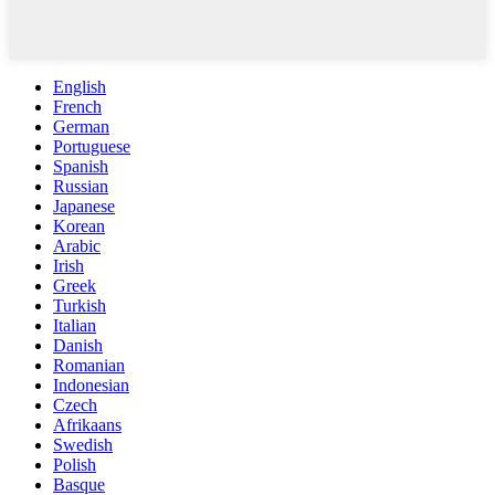
English
French
German
Portuguese
Spanish
Russian
Japanese
Korean
Arabic
Irish
Greek
Turkish
Italian
Danish
Romanian
Indonesian
Czech
Afrikaans
Swedish
Polish
Basque