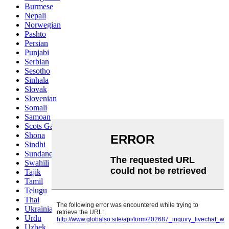
Burmese
Nepali
Norwegian
Pashto
Persian
Punjabi
Serbian
Sesotho
Sinhala
Slovak
Slovenian
Somali
Samoan
Scots Gaelic
Shona
Sindhi
Sundanese
Swahili
Tajik
Tamil
Telugu
Thai
Ukrainian
Urdu
Uzbek