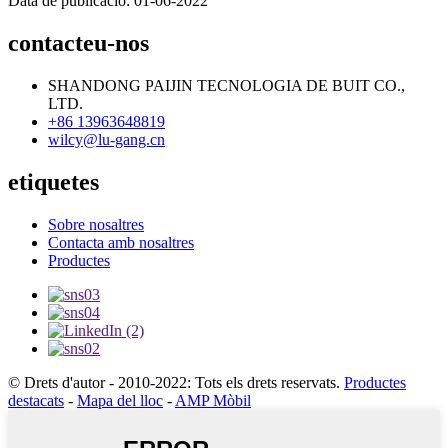
Data de publicació: 01-06-2022
contacteu-nos
SHANDONG PAIJIN TECNOLOGIA DE BUIT CO.,
LTD.
+86 13963648819
wilcy@lu-gang.cn
etiquetes
Sobre nosaltres
Contacta amb nosaltres
Productes
© Drets d'autor - 2010-2022: Tots els drets reservats.
Productes
destacats
-
Mapa del lloc
-
AMP Mòbil