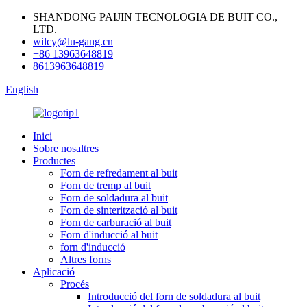
SHANDONG PAIJIN TECNOLOGIA DE BUIT CO.,
LTD.
wilcy@lu-gang.cn
+86 13963648819
8613963648819
English
Inici
Sobre nosaltres
Productes
Forn de refredament al buit
Forn de tremp al buit
Forn de soldadura al buit
Forn de sinterització al buit
Forn de carburació al buit
Forn d'inducció al buit
forn d'inducció
Altres forns
Aplicació
Procés
Introducció del forn de soldadura al buit