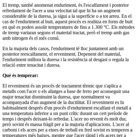
El tremp, també anomenat enduriment, és l'escalfament i posterior
refredament de l'acer a una velocitat tal que hi ha un augment
considerable de la duresa, ja sigui a la superfície o a tot arreu. En el
cas de l'enduriment al buit, aquest procés es realitza en forns de buit
en què es poden assolir temperatures de fins a 1.300 °C. Els mètodes
de tremp variaran segons el material tractat, però el tremp amb gas
amb nitrogen és el més comú.
En la majoria dels casos, l'enduriment té lloc juntament amb un
posterior reescalfament, el reveniment. Depenent del material,
l'enduriment millora la duresa i la resistència al desgast o regula la
relació entre tenacitat i duresa.
Què és temperar:
El reveniment és un procés de tractament tèrmic que s'aplica a
metalls com l'acer o els aliatges a base de ferro per aconseguir una
major tenacitat disminuint la duresa, que normalment va
acompanyada d'un augment de la ductilitat. El reveniment es fa
habitualment després d'un procés d'enduriment escalfant el metall a
una temperatura inferior a un punt crític durant un cert període de
temps i després deixant-lo refredar. L'acer no revenit és molt dur,
però sovint és massa fràgil per a la majoria d'aplicacions. L'acer al
carboni i els acers per a eines de treball en fred sovint es temperen a
temperatures més baixes, mentre que l'acer ràpid i els acers per a