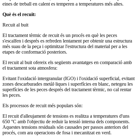
eines de treball en calent es temperen a temperatures més altes.
Què és el recuit:
Recuit al buit
El tractament tèrmic de recuit és un procés en què les peces
s'escalfen i després es refreden lentament per obtenir una estructura
més suau de la peça i optimitzar l'estructura del material per a les
etapes de conformació posteriors.
El recuit al buit ofereix els següents avantatges en comparació amb
el tractament sota atmosfera:
Evitant l'oxidació intergranular (IGO) i l'oxidació superficial, evitant
zones descarburades metàl·liques i superfícies en blanc, netegeu les
superfícies de les peces després del tractament tèrmic, no cal rentar
les peces.
Els processos de recuit més populars són:
El recuit d'alleujament de tensions es realitza a temperatures d'uns
650 °C amb l'objectiu de reduir la tensió interna dels components.
Aquestes tensions residuals són causades per passos anteriors del
procés, com ara operacions de fosa i mecanitzat en verd.