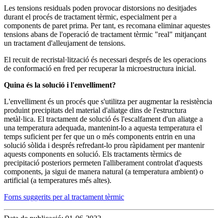
Les tensions residuals poden provocar distorsions no desitjades
durant el procés de tractament tèrmic, especialment per a
components de paret prima. Per tant, es recomana eliminar aquestes
tensions abans de l'operació de tractament tèrmic "real" mitjançant
un tractament d'alleujament de tensions.
El recuit de recristal·lització és necessari després de les operacions
de conformació en fred per recuperar la microestructura inicial.
Quina és la solució i l'envelliment?
L'envelliment és un procés que s'utilitza per augmentar la resistència
produint precipitats del material d'aliatge dins de l'estructura
metàl·lica. El tractament de solució és l'escalfament d'un aliatge a
una temperatura adequada, mantenint-lo a aquesta temperatura el
temps suficient per fer que un o més components entrin en una
solució sòlida i després refredant-lo prou ràpidament per mantenir
aquests components en solució. Els tractaments tèrmics de
precipitació posteriors permeten l'alliberament controlat d'aquests
components, ja sigui de manera natural (a temperatura ambient) o
artificial (a temperatures més altes).
Forns suggerits per al tractament tèrmic